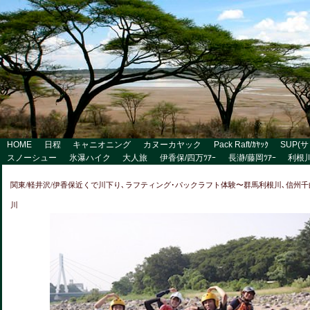
HOME
日程
キャニオニング
カヌーカヤック
Pack Raft/ｶﾔｯｸ
SUP(
スノーシュー
氷瀑ハイク
大人旅
伊香保/四万ﾂｱｰ
長瀞/藤岡ﾂｱｰ
利根川
関東/軽井沢/伊香保近くで川下り､ラフティング･パックラフト体験〜群馬利根川､信州千
川