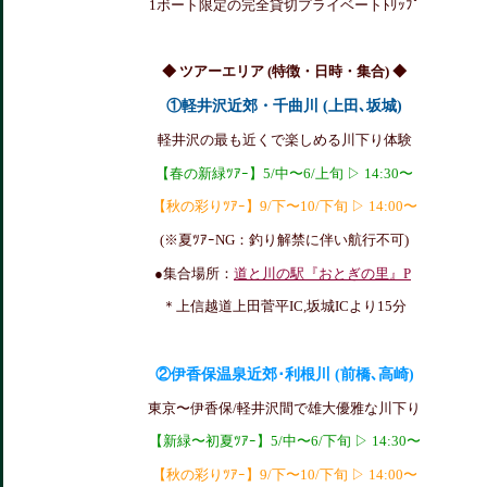
1ボート限定の完全貸切プライベートﾄﾘｯﾌﾟ
◆ ツアーエリア (特徴・日時・集合) ◆
①軽井沢近郊
・千曲川 (上田､坂城)
軽井沢の最も近くで楽しめる川下り体験
【春の新緑ﾂｱｰ】5/中〜6/上旬 ▷ 14:30〜
【秋の彩りﾂｱｰ】9/下〜10/下旬 ▷ 14:00〜
(※夏ﾂｱｰNG：釣り解禁に伴い航行不可)
●集合場所：
道と川の駅『おとぎの里』P
＊上信越道上田菅平IC,坂城ICより15分
②伊香保温泉近郊･利根川 (前橋､高崎)
東京〜伊香保/軽井沢間で雄大優雅な川下り
【新緑〜初夏ﾂｱｰ】5/中〜6/下旬 ▷ 14:30〜
【秋の彩りﾂｱｰ】9/下〜10/下旬 ▷ 14:00〜