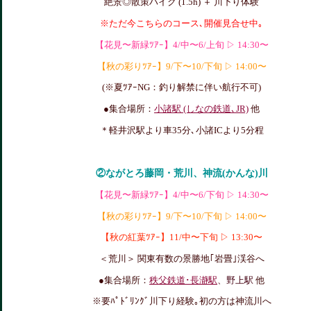
絶景◎散策ハイク (1.5h) ＋ 川下り体験
※ただ今こちらのコース､開催見合せ中｡
【花見〜新緑ﾂｱｰ】4/中〜6/上旬 ▷ 14:30〜
【秋の彩りﾂｱｰ】9/下〜10/下旬 ▷ 14:00〜
(※夏ﾂｱｰNG：釣り解禁に伴い航行不可)
●集合場所：
小諸駅 (しなの鉄道､JR)
他
＊軽井沢駅より車35分､小諸ICより5分程
②ながとろ藤岡・荒川、神流(かんな)川
【花見〜新緑ﾂｱｰ】4/中〜6/下旬 ▷ 14:30〜
【秋の彩りﾂｱｰ】9/下〜10/下旬 ▷ 14:00〜
【秋の紅葉ﾂｱｰ】11/中〜下旬 ▷ 13:30〜
＜荒川＞
関東有数の景勝地｢岩畳｣
渓谷へ
●集合場所：
秩父鉄道･長瀞駅
、野上駅
他
※要ﾊﾟﾄﾞﾘﾝｸﾞ川下り経験｡初の方は神流川へ