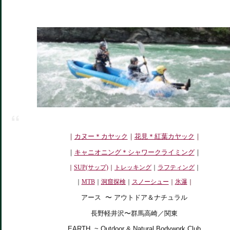
｜
カヌー＊カヤック
｜
花見＊紅葉カヤック
｜
｜
キャニオニング＊シャワークライミング
｜
｜
SUP(サップ)
｜
トレッキング
｜
ラフティング
｜
｜
MTB
｜
洞窟探検
｜
スノーシュー
｜
氷瀑
｜
アース 〜 アウトドア＆ナチュラル
長野軽井沢〜群馬高崎／関東
EARTH ~ Outdoor & Natural Bodywork Club