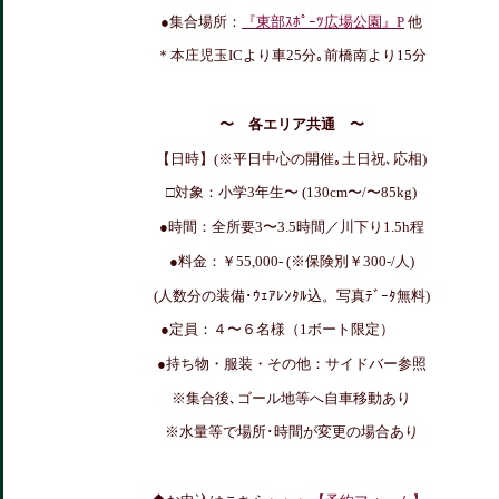
●集合場所：
『東部ｽﾎﾟｰﾂ広場公園』P
他
＊本庄児玉ICより車25分｡前橋南より15分
〜 各エリア共通 〜
【日時】(※平日中心の開催｡土日祝､応相)
□対象：小学3年生〜 (130cm〜/〜85kg)
●時間：全所要3〜3.5時間／
川下り1.5h程
●料金：￥55,000- (※
保険別￥300-/人
)
(人数分の装備･ｳｪｱﾚﾝﾀﾙ込。写真ﾃﾞｰﾀ無料)
●定員：４〜６名様（1ボート限定）
●持ち物・服装・その他：サイドバー参照
※集合後､ゴール地等へ自車移動あり
※水量等で場所･時間が変更の場合あり