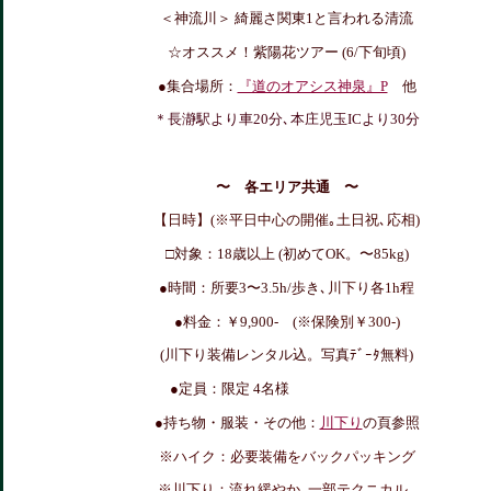
＜神流川＞ 綺麗さ関東1と言われる清流
☆オススメ！紫陽花ツアー (6/下旬頃)
●集合場所：
『道のオアシス神泉』P
他
＊長瀞駅より車20分､
本庄児玉ICより30分
〜 各エリア共通 〜
【日時】(※平日中心の開催｡土日祝､応相)
□対象：18歳以上 (初めてOK。〜85kg)
●時間：所要3〜3.5h/歩き､
川下り各1h程
●料金：￥9,900- (※
保険別￥300-)
(川下り装備レンタル込。写真ﾃﾞｰﾀ無料)
●定員：限定 4名様
●持ち物・服装・その他：
川下り
の頁参照
※ハイク：必要装備をバックパッキング
※川下り：流れ緩やか｡一部テクニカル｡