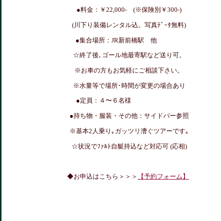
●料金：￥22,000- (※
保険別￥300-)
(川下り装備レンタル込。写真ﾃﾞｰﾀ無料)
●集合場所：JR新前橋駅 他
☆終了後､ゴール地最寄駅など送り可。
※お車の方もお気軽にご相談下さい。
※水量等で場所･時間が変更の場合あり
●定員：４〜６名様
●持ち物・服装・その他：サイドバー参照
※基本2人乗り｡ガッツリ漕ぐツアーです｡
☆状況でﾌｧﾙﾄ自艇持込など対応可 (応相)
◆お申込はこちら＞＞＞
【予約フォーム】