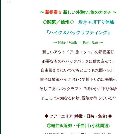
〜
新提案☆
新しい外遊び､旅のカタチ 〜
◇関東／信州◇
歩き＋川下り体験
『ハイク＆パックラフティング』
〜 Hike / Walk ＋ Pack Raft 〜
新しいアウトドア､旅スタイルの新提案◎
必要なものをバックパックに積め込んで､
自由気ままにいつでもどこでも水面へGO！
前半は散策ハイク･ｳｫｰｸで川下りの出発地へ
そして後半パックラフトで緩やか川下り体験
そこには未知なる体験､冒険が待っている!?
◆ ツアーエリア (特徴・日時・集合) ◆
①軽井沢近郊
・千曲川 (小諸周辺)