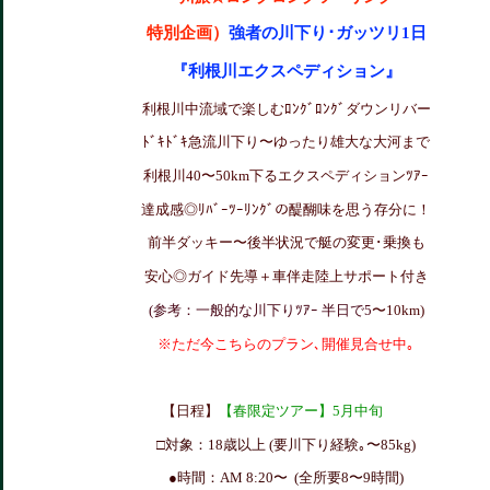
特別企画）
強者の川下り･ガッツリ1日
『利根川エクスペディション』
利根川中流域で楽しむﾛﾝｸﾞﾛﾝｸﾞダウンリバー
ﾄﾞｷﾄﾞｷ急流川下り〜ゆったり雄大な大河まで
利根川40〜50km下るエクスペディションﾂｱｰ
達成感◎ﾘﾊﾞｰﾂｰﾘﾝｸﾞの醍醐味を思う存分に！
前半ダッキー〜後半状況で艇の変更･乗換も
安心◎ガイド先導＋車伴走陸上サポート付き
(参考：一般的な川下りﾂｱｰ 半日で5
〜10km)
※ただ今こちらのプラン､開催見合せ中｡
【日程】
【春限定ツアー】5月中旬
□対象：
18歳以上
(要川下り経験｡〜85kg)
●時間：AM 8:20〜 (全所要8〜9時間)