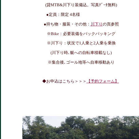
(貸MTB&川下り装備込。写真ﾃﾞｰﾀ無料)
●定員：限定 4名様
●持ち物・服装・その他：
川下り
の頁参照
※Bike：必要装備をバックパッキング
※川下り：状況で1人乗と2人乗を乗換
(川下り時､艇への自転車積載なし)
※集合後､ゴール地等へ自車移動あり
◆お申込はこちら＞＞＞
【予約フォーム】