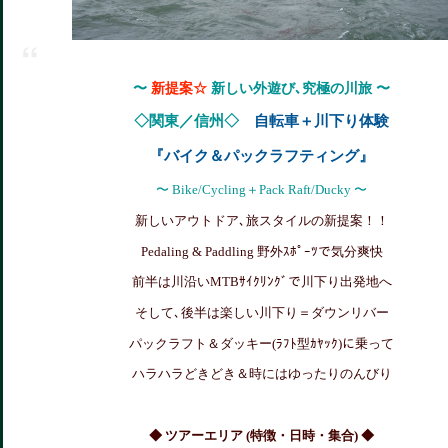
〜
新提案☆
新しい外遊び､究極の川旅 〜
◇関東／信州◇
自転車＋川下り体験
『バイク＆パックラフティング』
〜 Bike/Cycling＋Pack Raft/Ducky 〜
新しいアウトドア､旅スタイルの新提案！！
Pedaling & Paddling 野外ｽﾎﾟｰﾂで気分爽快
前半は川沿いMTBｻｲｸﾘﾝｸﾞで川下り出発地へ
そして､後半は楽しい川下り＝ダウンリバー
パックラフト＆ダッキー(ﾗﾌﾄ型ｶﾔｯｸ)に乗って
ハラハラどきどき＆時にはゆったりのんびり
◆ ツアーエリア (特徴・日時・集合) ◆