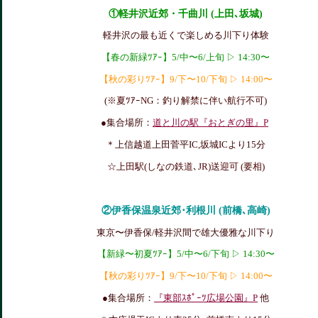
①軽井沢近郊
・千曲川 (上田､坂城)
軽井沢の最も近くで楽しめる川下り体験
【春の新緑ﾂｱｰ】5/中〜6/上旬 ▷ 14:30〜
【秋の彩りﾂｱｰ】9/下〜10/下旬 ▷ 14:00〜
(※夏ﾂｱｰNG：釣り解禁に伴い航行不可)
●集合場所：
道と川の駅『おとぎの里』P
＊上信越道上田菅平IC,坂城ICより15分
☆上田駅(しなの鉄道､JR)送迎可 (要相)
②伊香保温泉近郊･利根川 (前橋､高崎)
東京〜伊香保/軽井沢間で雄大優雅な川下り
【新緑〜初夏ﾂｱｰ】5/中〜6/下旬 ▷ 14:30〜
【秋の彩りﾂｱｰ】9/下〜10/下旬 ▷ 14:00〜
●集合場所：
『東部ｽﾎﾟｰﾂ広場公園』P
他