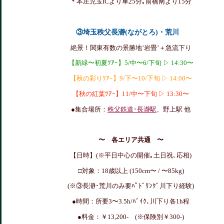
＊本庄児玉ICより車25分｡前橋南より15分
③埼玉秩父長瀞(ながとろ)・荒川
絶景！関東有数の景勝地’岩畳’＋急流下り
【新緑〜初夏ﾂｱｰ】5/中〜6/下旬 ▷ 14:30〜
【秋の彩りﾂｱｰ】9/下〜10/下旬 ▷ 14:00〜
【秋の紅葉ﾂｱｰ】11/中〜下旬 ▷ 13:30〜
●集合場所：
秩父鉄道･長瀞駅
、野上駅
他
〜 各エリア共通 〜
【日時】(※平日中心の開催｡土日祝､応相)
□対象：18歳以上 (150cm〜 / 〜85kg)
(※③長瀞･荒川のみ要ﾊﾟﾄﾞﾘﾝｸﾞ川下り経験)
●時間：所要3〜3.5h/ﾊﾞｲｸ､
川下り各1h程
●料金：￥13,200- (※
保険別￥300-)